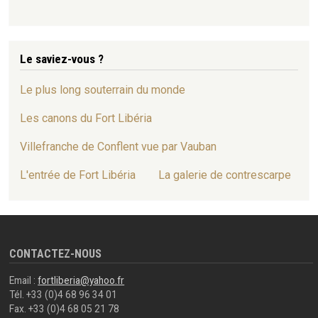
Le saviez-vous ?
Le plus long souterrain du monde
Les canons du Fort Libéria
Villefranche de Conflent vue par Vauban
L'entrée de Fort Libéria
La galerie de contrescarpe
CONTACTEZ-NOUS
Email :
fortliberia@yahoo.fr
Tél. +33 (0)4 68 96 34 01
Fax. +33 (0)4 68 05 21 78