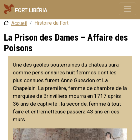
Aller au contenu principal
Fort Libéria
Histoire du Fort
Accueil
La Prison des Dames – Affaire des
Poisons
Une des geôles souterraines du château aura
comme pensionnaires huit femmes dont les
plus connues furent Anne Guesdon et La
Chapelain. La première, femme de chambre de la
marquise de Brinvilliers mourra en 1717 après
36 ans de captivité ; la seconde, femme à tout
faire et entremetteuse passera 43 ans en ces
murs.